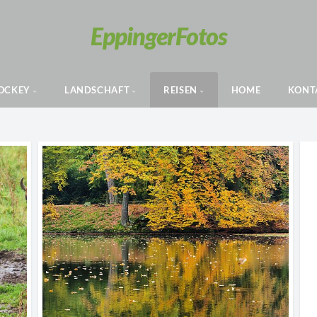
Eppinger
Fotos
OCKEY
LANDSCHAFT
REISEN
HOME
KONT