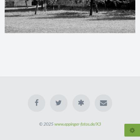
© 2025
www.eppinger-fotos.de/X3